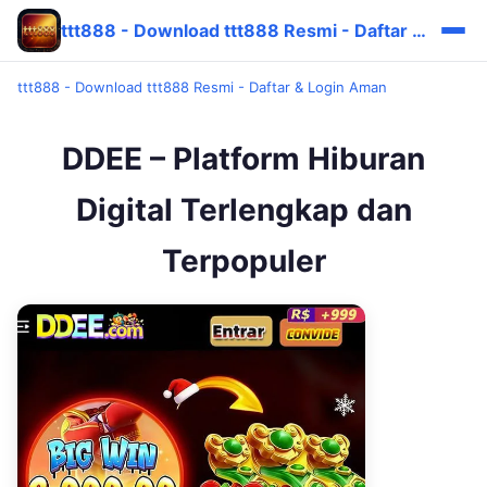
ttt888 - Download ttt888 Resmi - Daftar & Login Aman
ttt888 - Download ttt888 Resmi - Daftar & Login Aman
DDEE – Platform Hiburan
Digital Terlengkap dan
Terpopuler