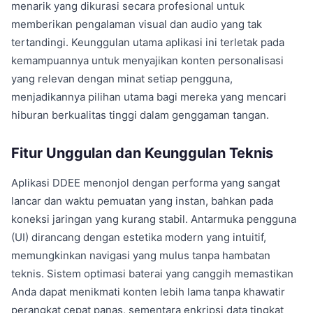
menarik yang dikurasi secara profesional untuk
memberikan pengalaman visual dan audio yang tak
tertandingi. Keunggulan utama aplikasi ini terletak pada
kemampuannya untuk menyajikan konten personalisasi
yang relevan dengan minat setiap pengguna,
menjadikannya pilihan utama bagi mereka yang mencari
hiburan berkualitas tinggi dalam genggaman tangan.
Fitur Unggulan dan Keunggulan Teknis
Aplikasi DDEE menonjol dengan performa yang sangat
lancar dan waktu pemuatan yang instan, bahkan pada
koneksi jaringan yang kurang stabil. Antarmuka pengguna
(UI) dirancang dengan estetika modern yang intuitif,
memungkinkan navigasi yang mulus tanpa hambatan
teknis. Sistem optimasi baterai yang canggih memastikan
Anda dapat menikmati konten lebih lama tanpa khawatir
perangkat cepat panas, sementara enkripsi data tingkat