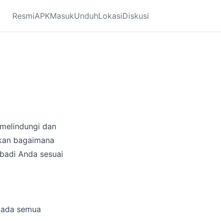
Resmi
APK
Masuk
Unduh
Lokasi
Diskusi
 melindungi dan
skan bagaimana
badi Anda sesuai
pada semua