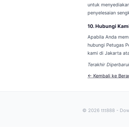
untuk menyediakan
penyelesaian seng
10. Hubungi Kam
Apabila Anda memil
hubungi Petugas Pe
kami di Jakarta ata
Terakhir Diperbaru
← Kembali ke Bera
© 2026 ttt888 - Down