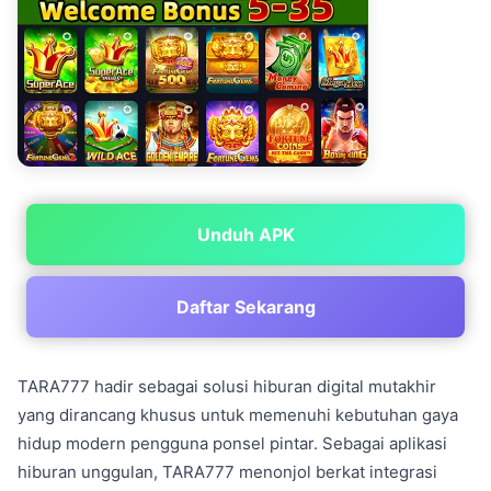
Unduh APK
Daftar Sekarang
TARA777 hadir sebagai solusi hiburan digital mutakhir
yang dirancang khusus untuk memenuhi kebutuhan gaya
hidup modern pengguna ponsel pintar. Sebagai aplikasi
hiburan unggulan, TARA777 menonjol berkat integrasi