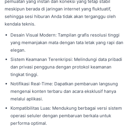
pemuatan yang instan dan koneksi yang tetap stabil
meskipun berada di jaringan internet yang fluktuatif,
sehingga sesi hiburan Anda tidak akan terganggu oleh
kendala teknis.
Desain Visual Modern: Tampilan grafis resolusi tinggi
yang memanjakan mata dengan tata letak yang rapi dan
elegan.
Sistem Keamanan Terenkripsi: Melindungi data pribadi
dan privasi pengguna dengan protokol keamanan
tingkat tinggi.
Notifikasi Real-Time: Dapatkan pembaruan langsung
mengenai konten terbaru dan acara eksklusif hanya
melalui aplikasi.
Kompatibilitas Luas: Mendukung berbagai versi sistem
operasi seluler dengan pembaruan berkala untuk
performa optimal.