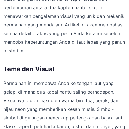
pertempuran antara dua kapten hantu, slot ini
menawarkan pengalaman visual yang unik dan mekanik
permainan yang mendalam. Artikel ini akan membahas
semua detail praktis yang perlu Anda ketahui sebelum
mencoba keberuntungan Anda di laut lepas yang penuh
misteri ini.
Tema dan Visual
Permainan ini membawa Anda ke tengah laut yang
gelap, di mana dua kapal hantu saling berhadapan.
Visualnya didominasi oleh warna biru tua, perak, dan
hijau neon yang memberikan kesan mistis. Simbol-
simbol di gulungan mencakup perlengkapan bajak laut
klasik seperti peti harta karun, pistol, dan monyet, yang