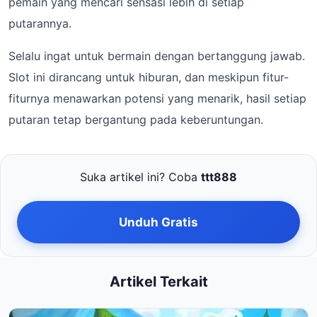
pemain yang mencari sensasi lebih di setiap
putarannya.
Selalu ingat untuk bermain dengan bertanggung jawab.
Slot ini dirancang untuk hiburan, dan meskipun fitur-
fiturnya menawarkan potensi yang menarik, hasil setiap
putaran tetap bergantung pada keberuntungan.
Suka artikel ini? Coba
ttt888
Unduh Gratis
Artikel Terkait