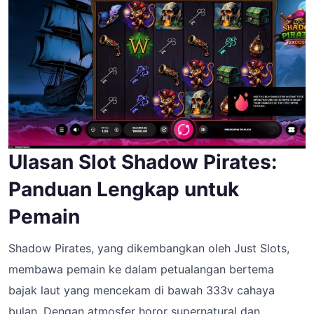
Ulasan Slot Shadow Pirates:
Panduan Lengkap untuk
Pemain
Shadow Pirates, yang dikembangkan oleh Just Slots,
membawa pemain ke dalam petualangan bertema
bajak laut yang mencekam di bawah 333v cahaya
bulan. Dengan atmosfer horor supernatural dan