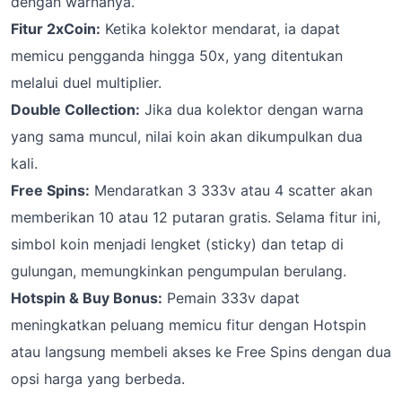
dengan warnanya.
Fitur 2xCoin:
Ketika kolektor mendarat, ia dapat
memicu pengganda hingga 50x, yang ditentukan
melalui duel multiplier.
Double Collection:
Jika dua kolektor dengan warna
yang sama muncul, nilai koin akan dikumpulkan dua
kali.
Free Spins:
Mendaratkan 3 333v atau 4 scatter akan
memberikan 10 atau 12 putaran gratis. Selama fitur ini,
simbol koin menjadi lengket (sticky) dan tetap di
gulungan, memungkinkan pengumpulan berulang.
Hotspin & Buy Bonus:
Pemain 333v dapat
meningkatkan peluang memicu fitur dengan Hotspin
atau langsung membeli akses ke Free Spins dengan dua
opsi harga yang berbeda.