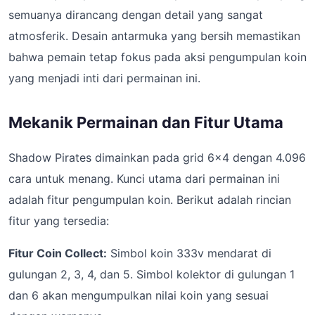
semuanya dirancang dengan detail yang sangat
atmosferik. Desain antarmuka yang bersih memastikan
bahwa pemain tetap fokus pada aksi pengumpulan koin
yang menjadi inti dari permainan ini.
Mekanik Permainan dan Fitur Utama
Shadow Pirates dimainkan pada grid 6×4 dengan 4.096
cara untuk menang. Kunci utama dari permainan ini
adalah fitur pengumpulan koin. Berikut adalah rincian
fitur yang tersedia:
Fitur Coin Collect:
Simbol koin 333v mendarat di
gulungan 2, 3, 4, dan 5. Simbol kolektor di gulungan 1
dan 6 akan mengumpulkan nilai koin yang sesuai