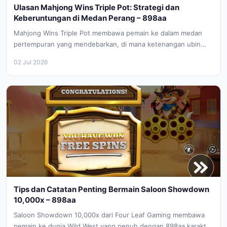
Ulasan Mahjong Wins Triple Pot: Strategi dan
Keberuntungan di Medan Perang – 898aa
Mahjong Wins Triple Pot membawa pemain ke dalam medan
pertempuran yang mendebarkan, di mana ketenangan ubin
Mahjong tradisional beradu dengan...
02 Jul 2026
Tips dan Catatan Penting Bermain Saloon Showdown
10,000x – 898aa
Saloon Showdown 10,000x dari Four Leaf Gaming membawa
pemain ke dunia Wild West yang penuh dengan 898aa karakter